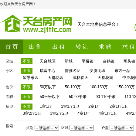
欢迎来到天台房产网！
天台本地房信息平台！
首 页
出 售
出 租
转 让
求 购
求 租
不限
天台城区
新城
平桥镇
白鹤镇
坦头镇
区域：
不限
瑞富中心
儒雅名邸
安厦明珠
东方一品
小区：
望景家园
天都花园
溪林春天
天都花园
中央花
不限
50万以下
50-100万
100-150万
150-200万
售价：
不限
50平米以下
50-90平米
90-110平米
110-
面积：
不限
1室1厅
1室1厅1卫
2室1厅
2室1厅1卫
房型：
3室2厅1卫
3室2厅2卫
4室1厅
4室1厅1卫
4室2
搜索：
类别
区域
户型