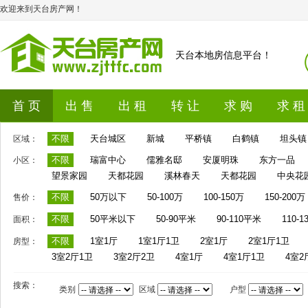
欢迎来到天台房产网！
天台本地房信息平台！
首 页
出 售
出 租
转 让
求 购
求 租
不限
天台城区
新城
平桥镇
白鹤镇
坦头镇
区域：
不限
瑞富中心
儒雅名邸
安厦明珠
东方一品
小区：
望景家园
天都花园
溪林春天
天都花园
中央花
不限
50万以下
50-100万
100-150万
150-200万
售价：
不限
50平米以下
50-90平米
90-110平米
110-
面积：
不限
1室1厅
1室1厅1卫
2室1厅
2室1厅1卫
房型：
3室2厅1卫
3室2厅2卫
4室1厅
4室1厅1卫
4室2
搜索：
类别
区域
户型