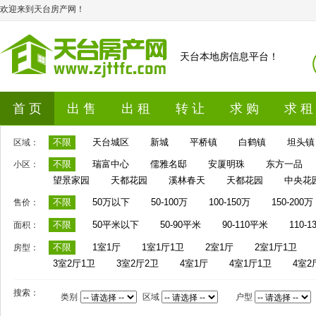
欢迎来到天台房产网！
天台本地房信息平台！
首 页
出 售
出 租
转 让
求 购
求 租
不限
天台城区
新城
平桥镇
白鹤镇
坦头镇
区域：
不限
瑞富中心
儒雅名邸
安厦明珠
东方一品
小区：
望景家园
天都花园
溪林春天
天都花园
中央花
不限
50万以下
50-100万
100-150万
150-200万
售价：
不限
50平米以下
50-90平米
90-110平米
110-
面积：
不限
1室1厅
1室1厅1卫
2室1厅
2室1厅1卫
房型：
3室2厅1卫
3室2厅2卫
4室1厅
4室1厅1卫
4室2
搜索：
类别
区域
户型