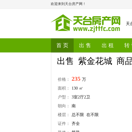
欢迎来到天台房产网！
天
首 页
出 售
出 租
转
出售 紫金花城 商
235
价格：
万
面积：
130 ㎡
户型：
3室2厅2卫
朝向：
南
楼层：
总不限 在不限
证件：
齐全