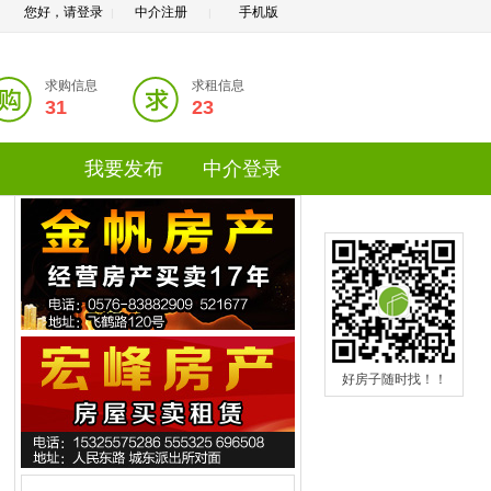
您好，请登录
中介注册
手机版
|
|
求购信息
求租信息
31
23
我要发布
中介登录
好房子随时找！！