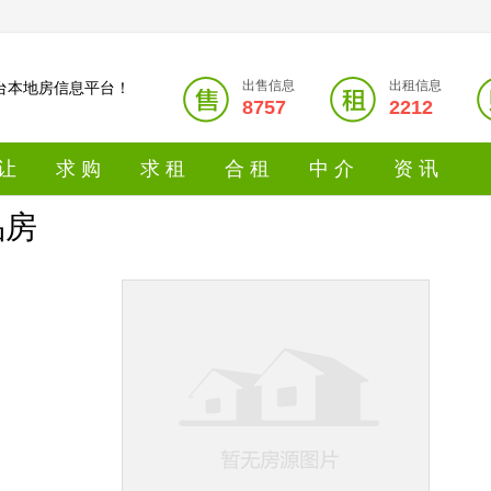
出售信息
出租信息
台本地房信息平台！
8757
2212
 让
求 购
求 租
合 租
中 介
资 讯
品房