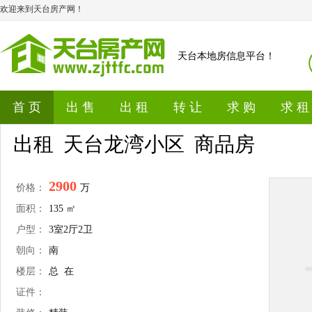
欢迎来到天台房产网！
天台本地房信息平台！
首 页
出 售
出 租
转 让
求 购
求 租
出租 天台龙湾小区 商品房
2900
价格：
万
面积：
135 ㎡
户型：
3室2厅2卫
朝向：
南
楼层：
总 在
证件：