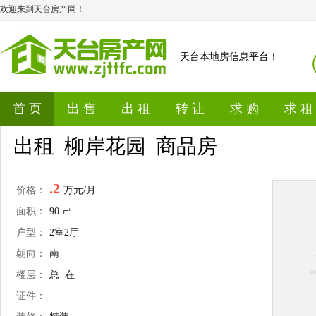
欢迎来到天台房产网！
天台本地房信息平台！
首 页
出 售
出 租
转 让
求 购
求 租
出租 柳岸花园 商品房
.2
价格：
万元/月
面积：
90 ㎡
户型：
2室2厅
朝向：
南
楼层：
总 在
证件：