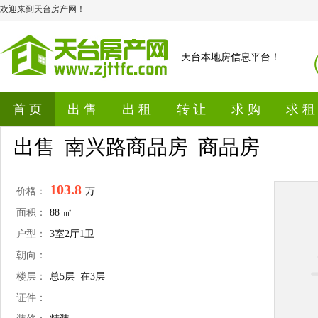
欢迎来到天台房产网！
天台本地房信息平台！
首 页
出 售
出 租
转 让
求 购
求 租
出售 南兴路商品房 商品房
103.8
价格：
万
面积：
88 ㎡
户型：
3室2厅1卫
朝向：
楼层：
总5层 在3层
证件：