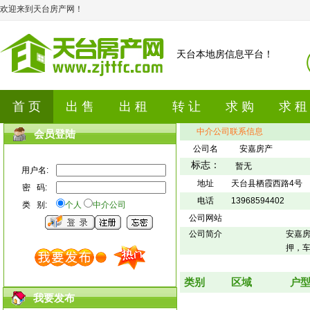
欢迎来到天台房产网！
天台本地房信息平台！
首 页
出 售
出 租
转 让
求 购
求 租
中介公司联系信息
会员登陆
公司名
安嘉房产
标志：
暂无
用户名:
地址
天台县栖霞西路4号
密 码:
电话
13968594402
类 别:
个人
中介公司
公司网站
公司简介
安嘉
押，车
类别
区域
户
我要发布