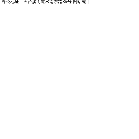
办公地址：天台溪街道水南东路85号
网站统计