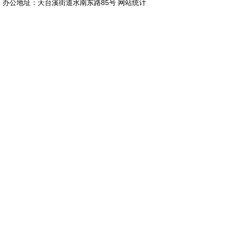
办公地址：天台溪街道水南东路85号
网站统计