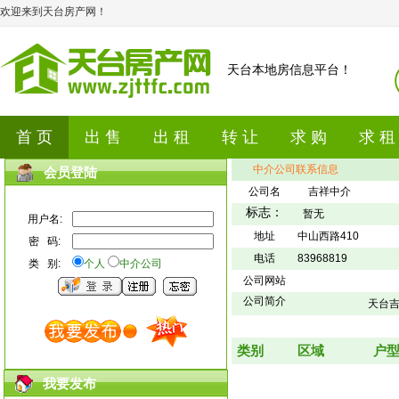
欢迎来到天台房产网！
天台本地房信息平台！
首 页
出 售
出 租
转 让
求 购
求 租
中介公司联系信息
会员登陆
公司名
吉祥中介
标志：
暂无
用户名:
地址
中山西路410
密 码:
电话
83968819
类 别:
个人
中介公司
公司网站
公司简介
天台吉
类别
区域
户
我要发布