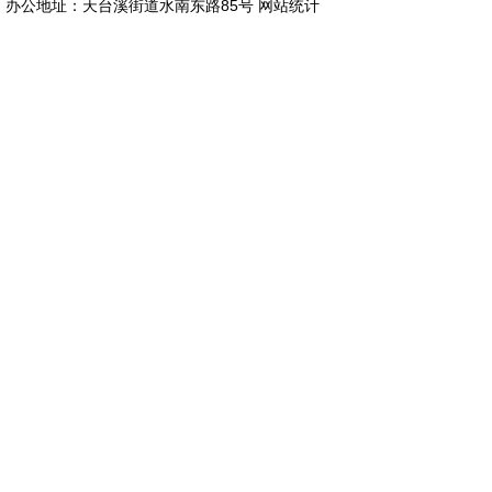
办公地址：天台溪街道水南东路85号
网站统计