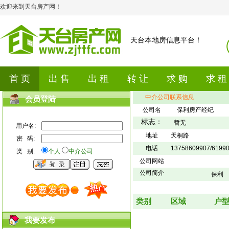
欢迎来到天台房产网！
天台本地房信息平台！
首 页
出 售
出 租
转 让
求 购
求 租
中介公司联系信息
会员登陆
公司名
保利房产经纪
标志：
暂无
用户名:
地址
天桐路
密 码:
电话
13758609907/6199
类 别:
个人
中介公司
公司网站
公司简介
保利
类别
区域
户
我要发布