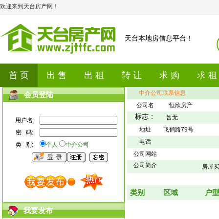
欢迎来到天台房产网！
天台本地房信息平台！
首 页
出 售
出 租
转 让
求 购
求 租
中介公司联系信息
会员登陆
公司名
恒欣房产
标志：
暂无
用户名:
地址
飞鹤路79号
密 码:
电话
类 别:
个人
中介公司
公司网站
公司简介
房屋买
类别
区域
户
我要发布