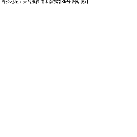
办公地址：天台溪街道水南东路85号
网站统计