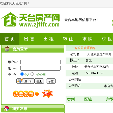
欢迎来到天台房产网！
天台本地房信息平台！
首 页
出 售
出 租
转 让
求 购
求 租
中介公司联系信息
会员登陆
公司名
天台康居房产中介
标志：
暂无
用户名:
地址
天台始丰西路83号
密 码:
电话
15058621159
类 别:
个人
中介公司
公司网站
公司简介
本店
类别
区域
户
我要发布