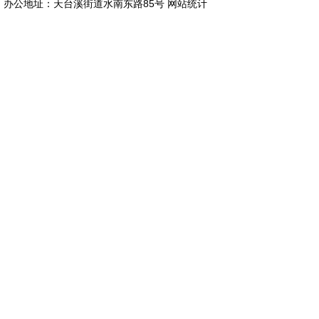
办公地址：天台溪街道水南东路85号
网站统计