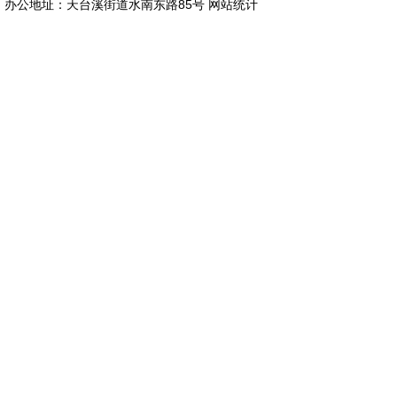
办公地址：天台溪街道水南东路85号
网站统计