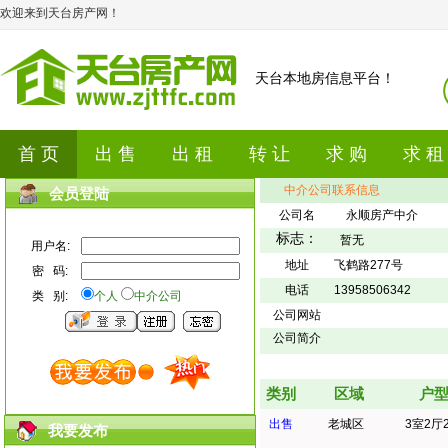
欢迎来到天台房产网！
天台本地房信息平台！
首 页
出 售
出 租
转 让
求 购
求 租
中介公司联系信息
会员登陆
公司名
永顺房产中介
标志：
暂无
用户名:
地址
飞鹤路277号
密 码:
电话
13958506342
类 别:
个人
中介公司
公司网站
公司简介
类别
区域
户
出售
老城区
3室2厅
我要发布