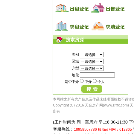
搜索房源
类别
区域
户型
地段
是否中介
中介
个人
本网站之所有房产信息及作品未经书面授权不得转
Copyright (C) 2016 天台房产网(www.zjttf
所有
(工作时间为:周一至周六 早上8:30-11:30 下午
客服热线：
18958507786
移动政府网：612865