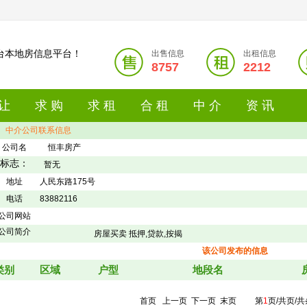
台本地房信息平台！
出售信息
出租信息
8757
2212
 让
求 购
求 租
合 租
中 介
资 讯
中介公司联系信息
公司名
恒丰房产
标志：
暂无
地址
人民东路175号
电话
83882116
公司网站
公司简介
房屋买卖 抵押,贷款,按揭
该公司发布的信息
类别
区域
户型
地段名
首页 上一页
下一页
末页
第
1
页/共页/