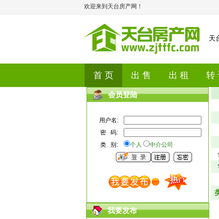
欢迎来到天台房产网！
天
首 页
出 售
出 租
转
会员登陆
用户名:
密 码:
类 别:
个人
中介公司
我要发布